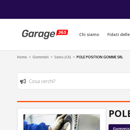
Chi siamo
Fidati dell
Home
>
Gommisti
>
Sestu (CA)
>
POLE POSITION GOMME SRL
Cosa cerchi?
POL
Gommis