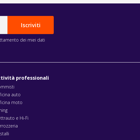
rattamento dei miei dati
tività professionali
mmisti
ficina auto
ficina moto
ning
ettrauto e Hi-Fi
rrozzeria
stalli