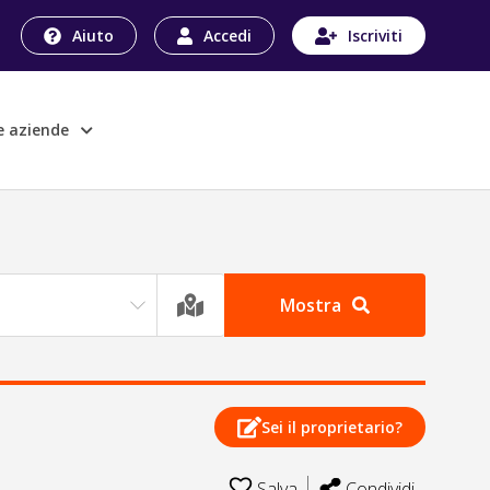
Aiuto
Accedi
Iscriviti
le aziende
Mostra
Sei il proprietario?
Salva
Condividi