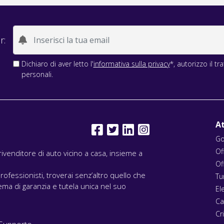
r:
Dichiaro di aver letto l'
informativa sulla privacy
*, autorizzo il t
personali.
At
Go
Of
l rivenditore di auto vicino a casa, insieme a
Of
rofessionisti, troverai senz’altro quello che
Tu
ma di garanzia e tutela unica nel suo
El
Ca
Cri