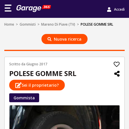
Accedi
Home
>
Gommisti
>
Mareno Di Piave (TV)
>
POLESE GOMME SRL
Nuova ricerca
Scritto da
Giugno 2017
POLESE GOMME SRL
Sei il proprietario?
Gommista