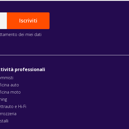
rattamento dei miei dati
tività professionali
mmisti
ficina auto
ficina moto
ning
ettrauto e Hi-Fi
rrozzeria
stalli