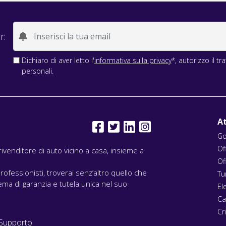
r:
Dichiaro di aver letto l'
informativa sulla privacy
*, autorizzo il t
personali.
At
Go
Of
l rivenditore di auto vicino a casa, insieme a
Of
rofessionisti, troverai senz’altro quello che
Tu
ma di garanzia e tutela unica nel suo
El
Ca
Cri
Supporto