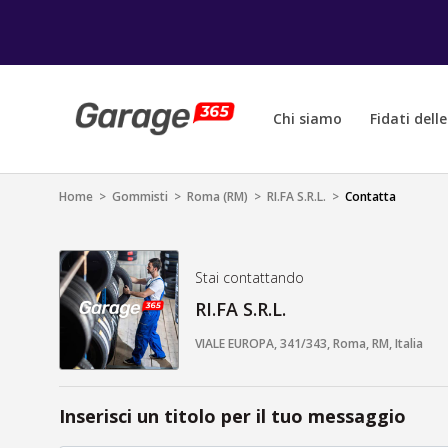
Chi siamo
Fidati dell
Home
>
Gommisti
>
Roma (RM)
>
RI.FA S.R.L.
>
Contatta
Stai contattando
RI.FA S.R.L.
VIALE EUROPA, 341/343, Roma, RM, Italia
Inserisci un titolo per il tuo messaggio