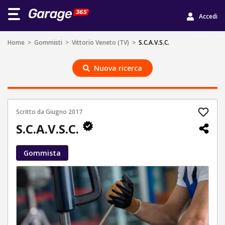
Accedi
Home
>
Gommisti
>
Vittorio Veneto (TV)
>
S.C.A.V.S.C.
Nuova ricerca
Scritto da
Giugno 2017
S.C.A.V.S.C.
Gommista