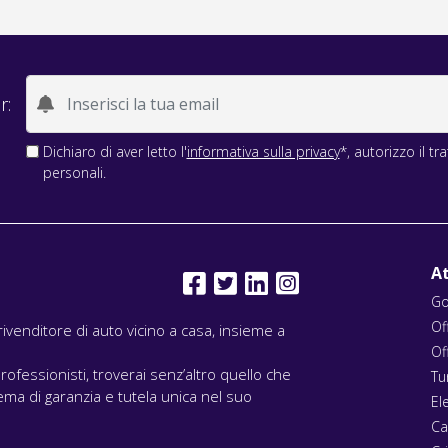
r:
Dichiaro di aver letto l'
informativa sulla privacy
*, autorizzo il t
personali.
At
Go
Of
l rivenditore di auto vicino a casa, insieme a
Of
rofessionisti, troverai senz’altro quello che
Tu
ma di garanzia e tutela unica nel suo
El
Ca