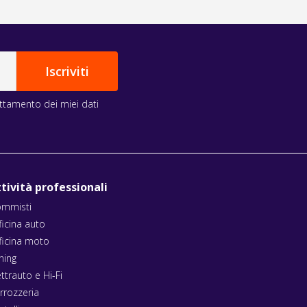
rattamento dei miei dati
tività professionali
mmisti
ficina auto
ficina moto
ning
ettrauto e Hi-Fi
rrozzeria