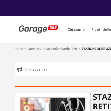
Chi siamo
Fidati dell
Home
>
Gommisti
>
Mezzolombardo (TN)
>
STAZIONE DI SERVIZ
Cosa cerchi?
STAZ
RETI