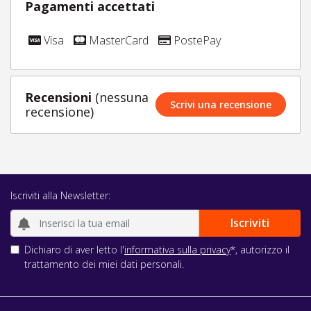
Pagamenti accettati
Visa
MasterCard
PostePay
Recensioni
(nessuna
Scrivi una recensione
recensione)
Iscriviti alla Newsletter:
Dichiaro di aver letto l'
informativa sulla privacy
*, autorizzo il
trattamento dei miei dati personali.