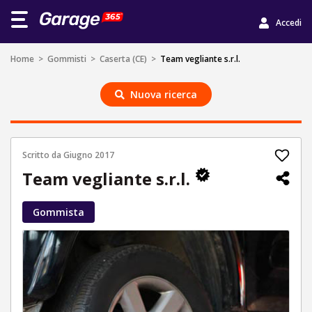
Accedi
Home
>
Gommisti
>
Caserta (CE)
>
Team vegliante s.r.l.
Nuova ricerca
Scritto da
Giugno 2017
Team vegliante s.r.l.
Gommista