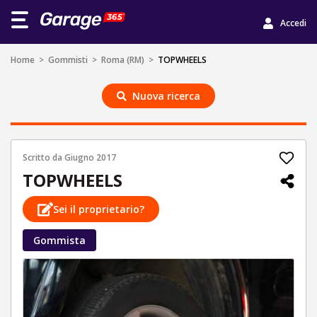
Accedi
Home
>
Gommisti
>
Roma (RM)
>
TOPWHEELS
Nuova ricerca
Scritto da
Giugno 2017
TOPWHEELS
Sei il proprietario?
Gommista