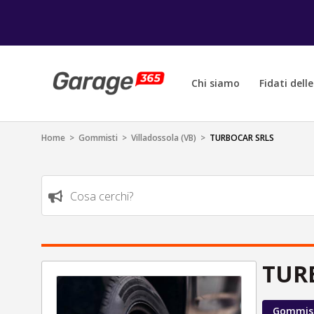
Chi siamo
Fidati dell
Home
>
Gommisti
>
Villadossola (VB)
>
TURBOCAR SRLS
Cosa cerchi?
TUR
Gommis