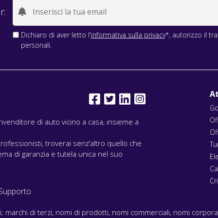
r:
Dichiaro di aver letto l'
informativa sulla privacy
*, autorizzo il t
personali.
At
Go
Of
l rivenditore di auto vicino a casa, insieme a
Of
rofessionisti, troverai senz’altro quello che
Tu
ma di garanzia e tutela unica nel suo
El
Ca
Cri
Supporto
ari; marchi di terzi, nomi di prodotti, nomi commerciali, nomi corpor