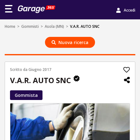
Accedi
Home
>
Gommisti
>
Asola (MN)
>
V.A.R. AUTO SNC
Nuova ricerca
Scritto da
Giugno 2017
V.A.R. AUTO SNC
Gommista