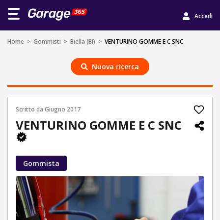
Accedi
Home
>
Gommisti
>
Biella (BI)
>
VENTURINO GOMME E C SNC
Nuova ricerca
Scritto da
Giugno 2017
VENTURINO GOMME E C SNC
Gommista