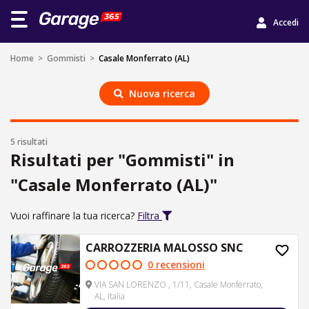
Accedi
Home
>
Gommisti
>
Casale Monferrato (AL)
Nuova ricerca
5 risultati
Risultati per "Gommisti" in
"Casale Monferrato (AL)"
Vuoi raffinare la tua ricerca?
Filtra
CARROZZERIA MALOSSO SNC
0 recensioni
VIA SAN LORENZO , 1/11, Casale Monferrato,
AL, Italia