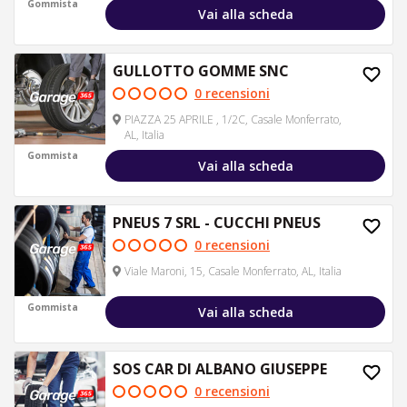
Gommista
Vai alla scheda
GULLOTTO GOMME SNC
0 recensioni
PIAZZA 25 APRILE , 1/2C, Casale Monferrato,
AL, Italia
Gommista
Vai alla scheda
PNEUS 7 SRL - CUCCHI PNEUS
0 recensioni
Viale Maroni, 15, Casale Monferrato, AL, Italia
Gommista
Vai alla scheda
SOS CAR DI ALBANO GIUSEPPE
0 recensioni