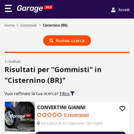
Accedi
Home
>
Gommisti
>
Cisternino (BR)
Nuova ricerca
1 risultati
Risultati per "Gommisti" in
"Cisternino (BR)"
Vuoi raffinare la tua ricerca?
Filtra
CONVERTINI GIANNI
0 recensioni
VIA CAVOUR 93 Cisternino 72014 (BR)