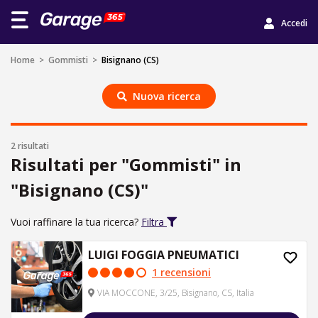
Accedi
Home
>
Gommisti
>
Bisignano (CS)
Nuova ricerca
2 risultati
Risultati per "Gommisti" in
"Bisignano (CS)"
Vuoi raffinare la tua ricerca?
Filtra
LUIGI FOGGIA PNEUMATICI
1 recensioni
VIA MOCCONE, 3/25, Bisignano, CS, Italia