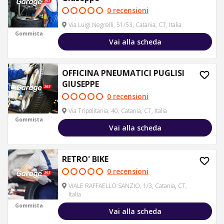
0 recensioni
Via Luigi Negrelli, 51/53, Catania, CT, Italia
Gommista
Vai alla scheda
OFFICINA PNEUMATICI PUGLISI
GIUSEPPE
0 recensioni
Via Tripolitania, 40, Catania, CT, Italia
Gommista
Vai alla scheda
RETRO' BIKE
0 recensioni
VIALE RAFFAELLO SANZIO, 1/3, Catania, CT,
Italia
Gommista
Vai alla scheda