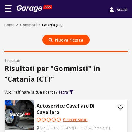
Accedi
Home
>
Gommisti
>
Catania (CT)
Nuova ricerca
9 risultati
Risultati per "Gommisti" in
"Catania (CT)"
Vuoi raffinare la tua ricerca?
Filtra
Autoservice Cavallaro Di
Cavallaro
0 recensioni
VIA SCUTO COSTARELLI, 52/54, Catania, CT,