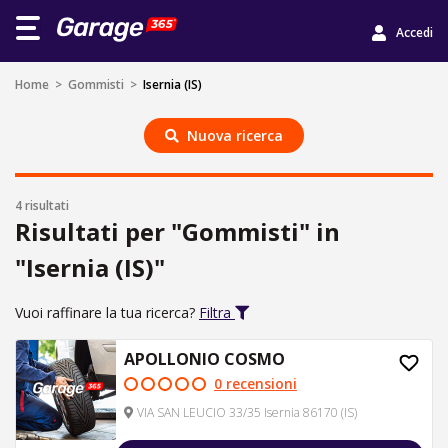
Accedi
Home
>
Gommisti
>
Isernia (IS)
Nuova ricerca
4 risultati
Risultati per "Gommisti" in
"Isernia (IS)"
Vuoi raffinare la tua ricerca?
Filtra
APOLLONIO COSMO
0 recensioni
VIA SAN LEUCIO 33/35 Isernia 86170 (IS)