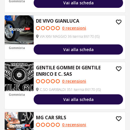
Gommista
Vai alla scheda
DE VIVO GIANLUCA
0 recensioni
VIA XXIV MAGGIO 36 Isernia 86170 (IS)
Gommista
Vai alla scheda
GENTILE GOMME DI GENTILE
ENRICO E C. SAS
0 recensioni
C.SO GARIBALDI 351 Isernia 86170 (IS)
Gommista
Vai alla scheda
MG CAR SRLS
0 recensioni