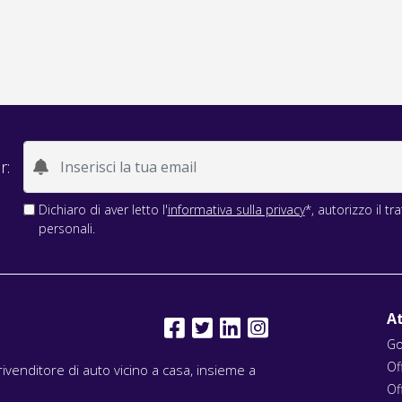
r:
Dichiaro di aver letto l'
informativa sulla privacy
*, autorizzo il t
personali.
At
Go
Of
l rivenditore di auto vicino a casa, insieme a
Of