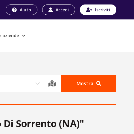
Aiuto
Accedi
Iscriviti
le aziende
Mostra
o Di Sorrento (NA)"