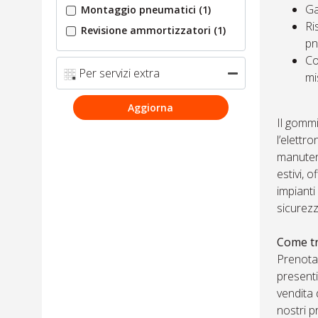
Ga
Montaggio pneumatici
(1)
Ri
Revisione ammortizzatori
(1)
pn
Co
Per servizi extra
mi
Aggiorna
Il gommi
l’elettr
manutenz
estivi, 
impianti
sicurezz
Come tr
Prenotar
presenti
vendita 
nostri p