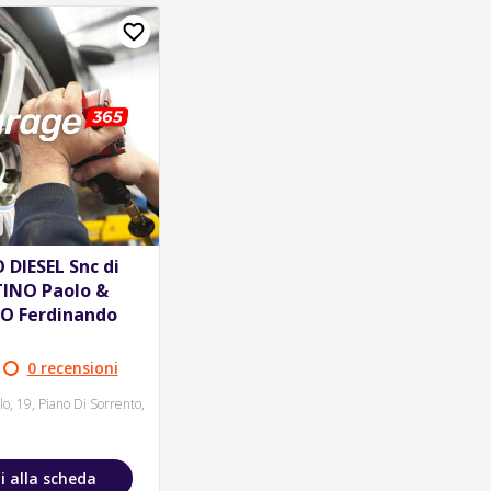
 DIESEL Snc di
INO Paolo &
O Ferdinando
0 recensioni
lo, 19, Piano Di Sorrento,
i alla scheda