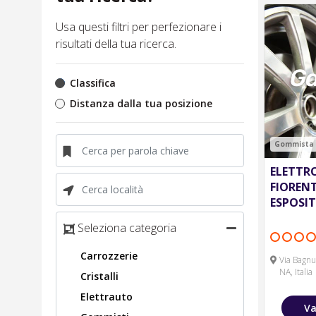
Usa questi filtri per perfezionare i
risultati della tua ricerca.
Classifica
Distanza dalla tua posizione
Gommista
ELETTRO
FIORENT
ESPOSIT
Seleziona categoria
Carrozzerie
Via Bagnu
NA, Italia
Cristalli
Elettrauto
Va