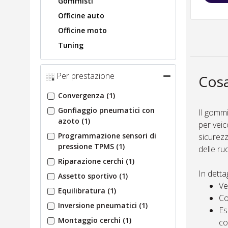
Gommisti
Officine auto
Officine moto
Tuning
Per prestazione
Cosa
Convergenza
(1)
Gonfiaggio pneumatici con
Il gommi
azoto
(1)
per veic
Programmazione sensori di
sicurezz
pressione TPMS
(1)
delle ru
Riparazione cerchi
(1)
In detta
Assetto sportivo
(1)
Ve
Equilibratura
(1)
Co
Inversione pneumatici
(1)
Es
Montaggio cerchi
(1)
co