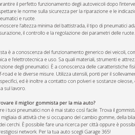
rantire il perfetto funzionamento degli autoveicoli dopo l’interv
spettare le norme sulla sicurezza per la riparazione e le indicaz
eumatici e ruote.
noscere l’altezza minima del battistrada, il tipo di pneumatici ad
surazione, il controllo e la regolazione dei parametri delle ruote.
sta è a conoscenza del funzionamento generico dei veicoli, com
onica e l’elettrotecnica e uso. Sa quali materiali, strumenti e attre
ione degli pneumatici. È a conoscenza delle caratteristiche fisic
off-road e le diverse misure. Utilizza utensili, ponti per il sollev
 specifici, ed è inoltre a contatto con polveri e sostanze oleose,
a sul lavoro.
ovare il miglior gommista per la mia auto?
e i tuoi pneumatici non è mai stato così facile. Trova il gommis
 migliaia di attività che si occupano del cambio gomme, della bila
dei cerchi. È possibile fare una ricerca per città oppure è poss
restigiosi network. Per la tua auto scegli Garage 365!