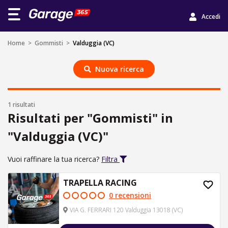
Accedi
Home
>
Gommisti
>
Valduggia (VC)
Nuova ricerca
1 risultati
Risultati per "Gommisti" in
"Valduggia (VC)"
Vuoi raffinare la tua ricerca?
Filtra
TRAPELLA RACING
0 recensioni
VIA G. FERRARI 120 Valduggia 13018 (VC)