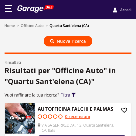
Accedi
Home
>
Officine Auto
>
Quartu Sant'elena (CA)
Nuova ricerca
4 risultati
Risultati per "Officine Auto" in
"Quartu Sant'elena (CA)"
Vuoi raffinare la tua ricerca?
Filtra
AUTOFFICINA FALCHI E PALMAS
0 recensioni
VIA SA SERRIXEDDA , 13, Quartu Sant'elena,
CA, Italia