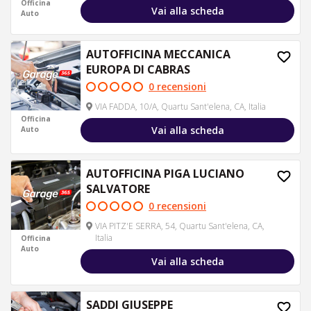
Officina
Vai alla scheda
Auto
AUTOFFICINA MECCANICA
EUROPA DI CABRAS
0 recensioni
VIA FADDA, 10/A, Quartu Sant'elena, CA, Italia
Officina
Vai alla scheda
Auto
AUTOFFICINA PIGA LUCIANO
SALVATORE
0 recensioni
VIA PITZ'E SERRA, 54, Quartu Sant'elena, CA,
Italia
Officina
Auto
Vai alla scheda
SADDI GIUSEPPE