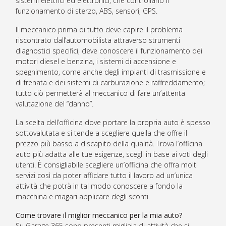
sistemi elettrici ed elettronici, che controllano il
funzionamento di sterzo, ABS, sensori, GPS.
Il meccanico prima di tutto deve capire il problema
riscontrato dall’automobilista attraverso strumenti
diagnostici specifici, deve conoscere il funzionamento dei
motori diesel e benzina, i sistemi di accensione e
spegnimento, come anche degli impianti di trasmissione e
di frenata e dei sistemi di carburazione e raffreddamento;
tutto ciò permetterà al meccanico di fare un’attenta
valutazione del “danno”.
La scelta dell’officina dove portare la propria auto è spesso
sottovalutata e si tende a scegliere quella che offre il
prezzo più basso a discapito della qualità. Trova l’officina
auto più adatta alle tue esigenze, scegli in base ai voti degli
utenti. È consigliabile scegliere un’officina che offra molti
servizi così da poter affidare tutto il lavoro ad un’unica
attività che potrà in tal modo conoscere a fondo la
macchina e magari applicare degli sconti.
Come trovare il miglior meccanico per la mia auto?
Su Garage 365 sono presenti migliaia di attività che si