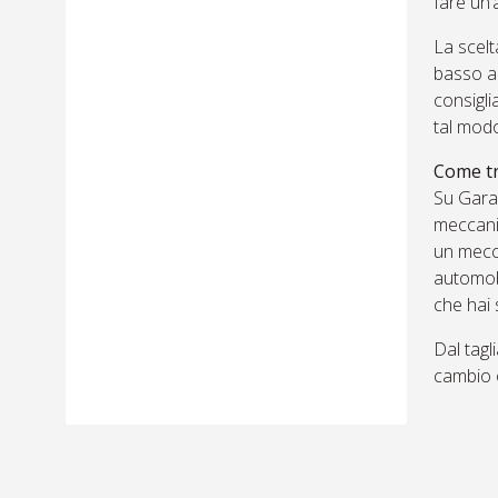
fare un’
La scelt
basso a d
consigli
tal modo
Come tr
Su Garag
meccanic
un mecca
automobi
che hai 
Dal tagl
cambio o