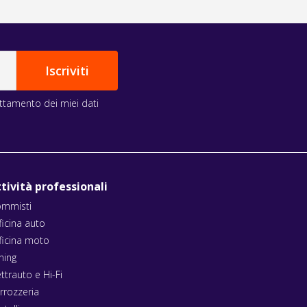
rattamento dei miei dati
tività professionali
mmisti
ficina auto
ficina moto
ning
ettrauto e Hi-Fi
rrozzeria