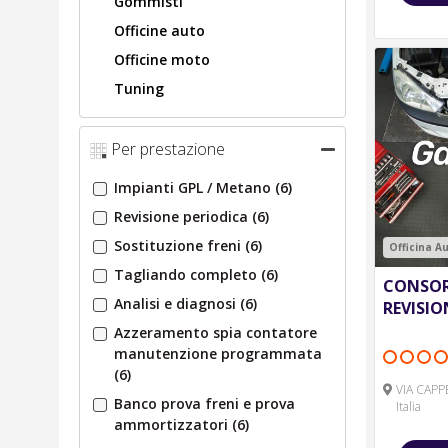
Gommisti
Officine auto
Officine moto
Tuning
Per prestazione
Impianti GPL / Metano
(6)
Revisione periodica
(6)
Sostituzione freni
(6)
Officina A
Tagliando completo
(6)
CONSOR
Analisi e diagnosi
(6)
REVISIO
Azzeramento spia contatore
manutenzione programmata
(6)
VIA CAPP
Banco prova freni e prova
Italia
ammortizzatori
(6)