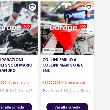
 Auto
Officina Auto
IPARAZIONI
COLLINI EMILIO di
LI SNC DI MARIO
COLLINI MARINO & C
SSANDRO
SNC
0 recensioni
0 recensioni
ZIONE, 86/C, Crema, CR,
Via Zaninelli, 3/C, Crema, CR, Italia
Vai alla scheda
Vai alla scheda