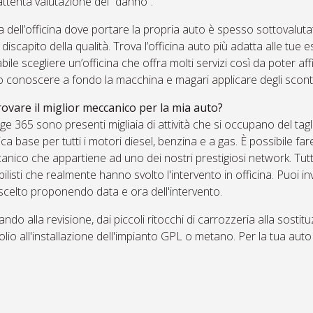
attenta valutazione del “danno”.
a dell’officina dove portare la propria auto è spesso sottovalutat
iscapito della qualità. Trova l’officina auto più adatta alle tue esi
abile scegliere un’officina che offra molti servizi così da poter aff
 conoscere a fondo la macchina e magari applicare degli scont
ovare il miglior meccanico per la mia auto?
e 365 sono presenti migliaia di attività che si occupano del tagli
a base per tutti i motori diesel, benzina e a gas. È possibile far
nico che appartiene ad uno dei nostri prestigiosi network. Tutte
listi che realmente hanno svolto l'intervento in officina. Puoi inv
scelto proponendo data e ora dell'intervento.
iando alla revisione, dai piccoli ritocchi di carrozzeria alla sosti
lio all'installazione dell'impianto GPL o metano. Per la tua auto