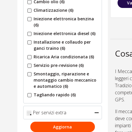
Cambio olio
(6)
Va
Climatizzazione
(6)
Iniezione elettronica benzina
(6)
Iniezione elettronica diesel
(6)
Installazione e collaudo per
ganci traino
(6)
Cosa
Ricarica Aria condizionata
(6)
Servizio pre-revisione
(6)
I Meccan
Smontaggio, riparazione e
leggeri 
montaggio cambio meccanico
Tradizio
e automatico
(6)
competen
Tagliando rapido
(6)
GPS.
Il mecca
Per servizi extra
deve con
impianti
Aggiorna