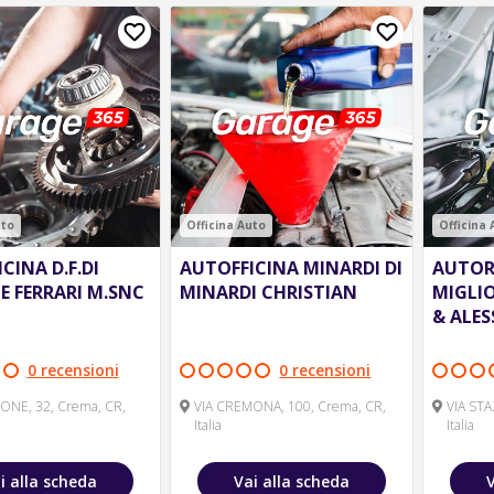
uto
Officina Auto
Officina
CINA D.F.DI
AUTOFFICINA MINARDI DI
AUTOR
 E FERRARI M.SNC
MINARDI CHRISTIAN
MIGLIO
& ALE
0 recensioni
0 recensioni
IONE, 32, Crema, CR,
VIA CREMONA, 100, Crema, CR,
VIA STA
Italia
Italia
i alla scheda
Vai alla scheda