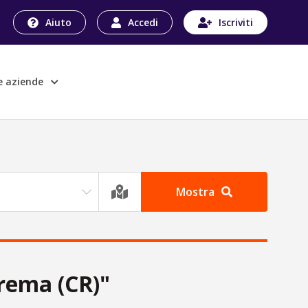
Aiuto
Accedi
Iscriviti
le aziende
Mostra
Crema (CR)"