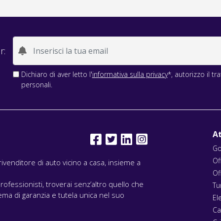
r:
Dichiaro di aver letto l'
informativa sulla privacy
*, autorizzo il t
personali.
At
Go
Of
l rivenditore di auto vicino a casa, insieme a
Of
rofessionisti, troverai senz’altro quello che
Tu
ma di garanzia e tutela unica nel suo
El
Ca