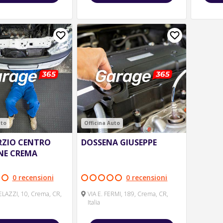
uto
Officina Auto
ZIO CENTRO
DOSSENA GIUSEPPE
NE CREMA
0 recensioni
0 recensioni
ELAZZI, 10, Crema, CR,
VIA E. FERMI, 189, Crema, CR,
Italia