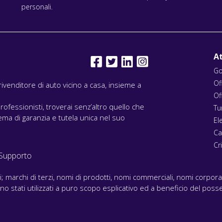
personali.
At
Go
Of
l rivenditore di auto vicino a casa, insieme a
Of
rofessionisti, troverai senz’altro quello che
Tu
ma di garanzia e tutela unica nel suo
El
Ca
Cri
Supporto
ari; marchi di terzi, nomi di prodotti, nomi commerciali, nomi corpor
 sono stati utilizzati a puro scopo esplicativo ed a beneficio del posse