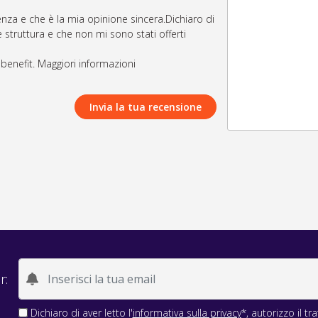
nza e che è la mia opinione sincera.Dichiaro di
 struttura e che non mi sono stati offerti
i benefit. Maggiori informazioni
Invia la tua recensione
r:
Dichiaro di aver letto l'
informativa sulla privacy
*, autorizzo il t