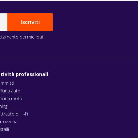
rattamento dei miei dati
tività professionali
mmisti
ficina auto
ficina moto
ning
ettrauto e Hi-Fi
rrozzeria
stalli