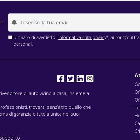
r:
Dichiaro di aver letto l'
informativa sulla privacy
*, autorizzo il t
personali.
At
Go
Of
l rivenditore di auto vicino a casa, insieme a
Of
rofessionisti, troverai senz’altro quello che
Tu
ma di garanzia e tutela unica nel suo
El
Ca
Cri
Supporto